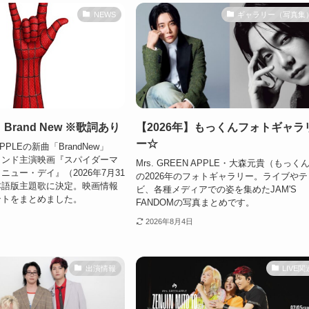
NEWS
ギャラリー（写真集
】Brand New ※歌詞あり
【2026年】もっくんフォトギャラ
ー☆
 APPLEの新曲「BrandNew」
ランド主演映画『スパイダーマ
Mrs. GREEN APPLE・大森元貴（もっく
ニュー・デイ』（2026年7月31
の2026年のフォトギャラリー。ライブやテ
本語版主題歌に決定。映画情報
ビ、各種メディアでの姿を集めたJAM'S
ントをまとめました。
FANDOMの写真まとめです。
2026年8月4日
出演情報
LIVE関