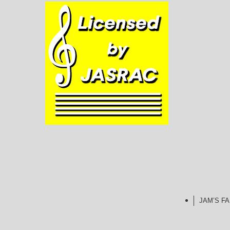
JAM’S 