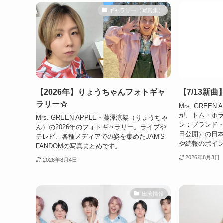
ギャラリー（写真集）
【2026年】りょうちゃんフォトギャ
【7/13新曲
ラリー☆
Mrs. GREEN
が、トム・ホ
Mrs. GREEN APPLE・藤澤涼架（りょうちゃ
ン：ブランド・
ん）の2026年のフォトギャラリー。ライブや
日公開）の日
テレビ、各種メディアでの姿を集めたJAM'S
や続報のポイ
FANDOMの写真まとめです。
2026年8月3日
2026年8月4日
出演情報