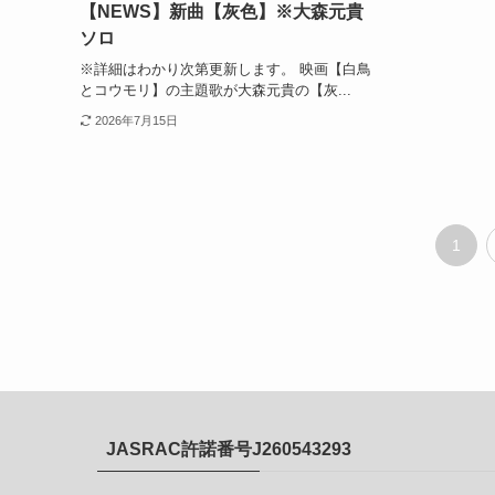
【NEWS】新曲【灰色】※大森元貴
ソロ
※詳細はわかり次第更新します。 映画【白鳥
とコウモリ】の主題歌が大森元貴の【灰...
2026年7月15日
1
JASRAC許諾番号J260543293