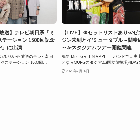
/17放送】テレビ朝日系「ミ
【LIVE】※セットリストあり≪ゼ
テーション 1500回記念
ジン未到とイ/ミュータブル～間奏
P」に出演
～≫スタジアムツアー開催関連
(金)20:00から放送のテレビ朝日
概要 Mrs. GREEN APPLE、バンドでは史
ステーション 1500回...
となるMUFGスタジアム(国立競技場)4DAYS.
2026年7月16日