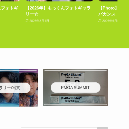
】もっくんフォトギャラ
【Photo】【MV Behind】ビター
【2
バカンス
ー☆
2026年6月5日
20
PMGA SUMMIT
ラリー/写真