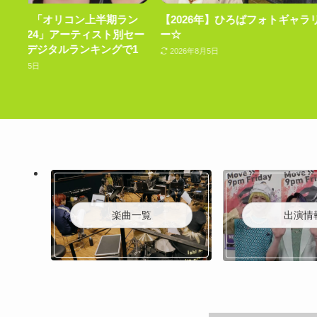
ラン
【2026年】ひろぱフォトギャラリ
ミセス3人のフォトギ
別セー
ー☆
☆part3
で1
2026年8月5日
2026年8月5日
楽曲一覧
出演情