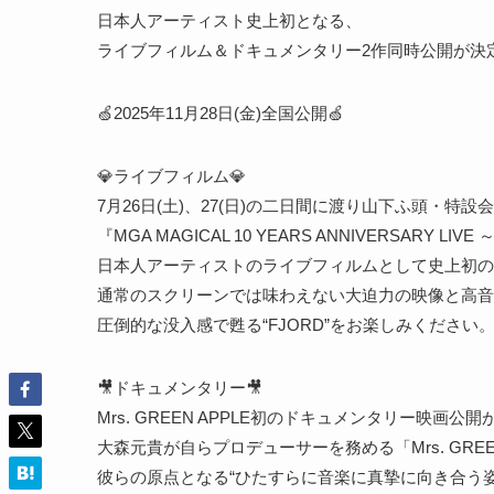
日本人アーティスト史上初となる、
ライブフィルム＆ドキュメンタリー2作同時公開が決定
🍏2025年11月28日(金)全国公開🍏
💎ライブフィルム💎
7月26日(土)、27(日)の二日間に渡り山下ふ頭・特設会
『MGA MAGICAL 10 YEARS ANNIVERSARY L
日本人アーティストのライブフィルムとして史上初のI
通常のスクリーンでは味わえない大迫力の映像と高音
圧倒的な没入感で甦る“FJORD”をお楽しみください
🎥ドキュメンタリー🎥
Mrs. GREEN APPLE初のドキュメンタリー映画公開
大森元貴が自らプロデューサーを務める「Mrs. GREE
彼らの原点となる“ひたすらに音楽に真摯に向き合う