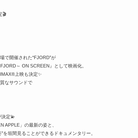
🎬
場で開催された“FJORD”が
IVE ～FJORD～ ON SCREEN』として映画化。
MAX®上映も決定✨
質なサウンドで
。
が決定💫
N APPLE」の最新の姿と、
姿”を垣間見ることができるドキュメンタリー。