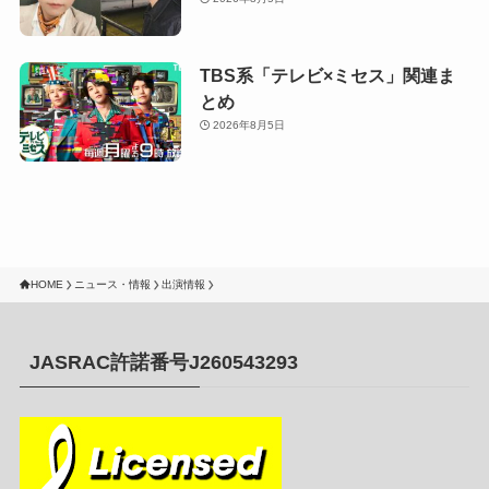
TBS系「テレビ×ミセス」関連ま
とめ
2026年8月5日
HOME
ニュース・情報
出演情報
JASRAC許諾番号J260543293