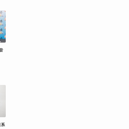
「音
日系