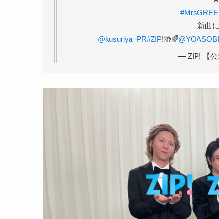
#MrsGREE
新曲に
@kusuriya_PR
#ZIP
!🤲🌈
@YOASOBI_
— ZIP! 【公