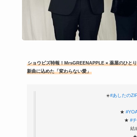
ショウビズ特報！MrsGREENAPPLE × 薬屋のひと
新曲に込めた「変わらない愛」
☀️
#あしたのZI
★
#YO
★
#
結成