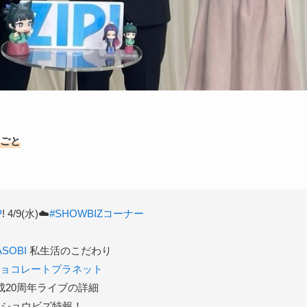
りごと
P
! 4/9(水)☁️
#SHOWBIZコーナー
ASOBI
私生活のこだわり
チョコレートプラネット
20周年ライブの詳細
★ショウビズ特報！