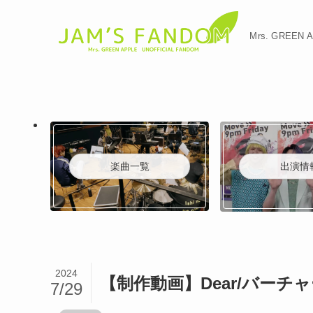
Mrs. GREE
楽曲一覧
出演情
2024
【制作動画】Dear/バーチ
7/29