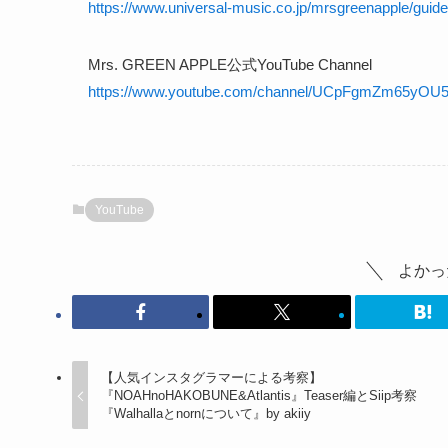
https://www.universal-music.co.jp/mrsgreenapple/guide
Mrs. GREEN APPLE公式YouTube Channel
https://www.youtube.com/channel/UCpFgmZm65yO
YouTube
よかっ
【人気インスタグラマーによる考察】
『NOAHnoHAKOBUNE&Atlantis』Teaser編とSiip考察
『Walhallaとnornについて』by akiiy