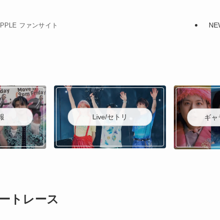
NE
N APPLE ファンサイト
Live/セトリ
報
ギャ
ャートレース