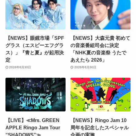
【NEWS】眼鏡市場「SPF
【NEWS】大森元貴 初めて
グラス（エスピーエフグラ
の音楽番組司会に決定
ス）」『青と夏』が起用決
「NHK夏の音楽祭 うたで
定
あえたら 2026」
2026年6月30日
2026年6月30日
【LIVE】≪Mrs. GREEN
【NEWS】Ringo Jam 10
APPLE Ringo Jam Tour
周年を記念したスペシャル
“SHADOWS”≫
企画の実施