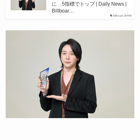
に 5指標でトップ | Daily News |
Billboar…
Billboard JAPAN