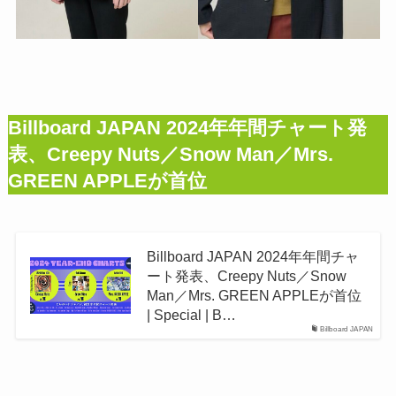
Billboard JAPAN 2024年年間チャート発
表、Creepy Nuts／Snow Man／Mrs.
GREEN APPLEが首位
Billboard JAPAN 2024年年間チャ
ート発表、Creepy Nuts／Snow
Man／Mrs. GREEN APPLEが首位
| Special | B…
Billboard JAPAN