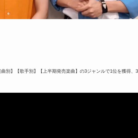
が【楽曲別】【歌手別】【上半期発売楽曲】の3ジャンルで1位を獲得、3