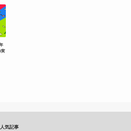
周年
の実
人気記事