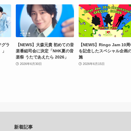
Fグラ
【NEWS】大森元貴 初めての音
【NEWS】Ringo Jam 10
）」
楽番組司会に決定「NHK夏の音
を記念したスペシャル企画
楽祭 うたであえたら 2026」
施
2026年6月30日
2026年6月15日
新着記事