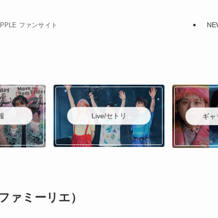
NE
N APPLE ファンサイト
Live/セトリ
報
ギャ
ie（ファミーリエ）