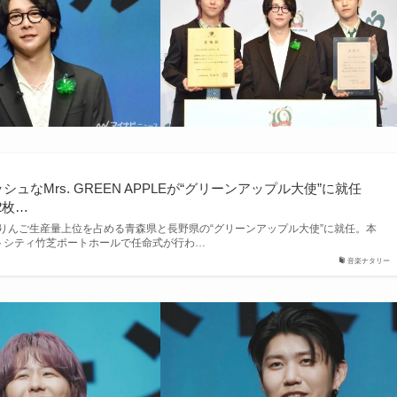
ュなMrs. GREEN APPLEが“グリーンアップル大使”に就任
2枚…
Eが⽇本のりんご⽣産量上位を占める⻘森県と⻑野県の“グリーンアップル大使”に就任。本
ートシティ⽵芝ポートホールで任命式が行わ…
音楽ナタリー