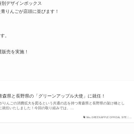
特別デザインボックス
られた青りんごが店頭に並びます！
ます。
選販売を実施！
PPLEが青森県と長野県の「グリーンアップル大使」に就任！
APPLEがりんごの消費拡大を図るという共通の志を持つ青森県と長野県の架け橋とし
に就任いたしました！今回の取り組みでは、…
Mrs. GREEN APPLE OFFICIAL SITE｜…