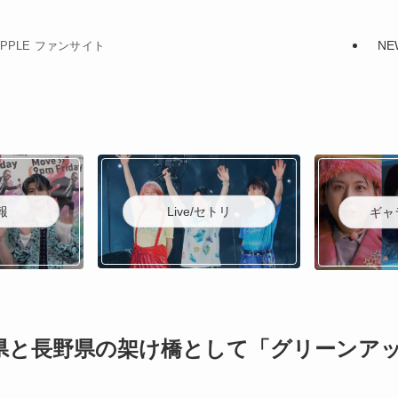
NE
N APPLE ファンサイト
Live/セトリ
報
ギャ
森県と長野県の架け橋として「グリーンア