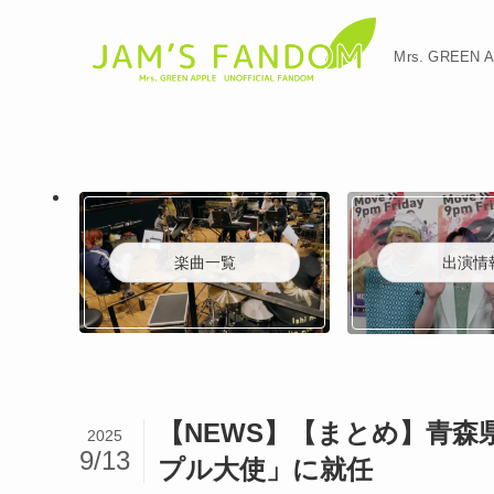
Mrs. GREE
楽曲一覧
出演情
【NEWS】【まとめ】青
2025
9/13
プル大使」に就任