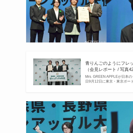
青りんごのようにフレッシ
（会見レポート / 写真4
Mrs. GREEN APPL
日9月12日に東京・東京ポ