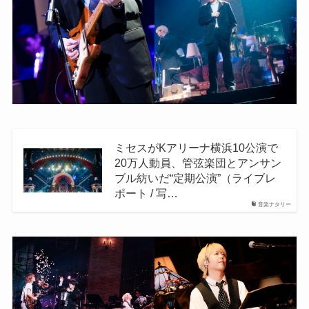
ミセスがKアリーナ横浜10公演で
20万人動員、管弦楽団とアンサン
ブル紡いだ“定期公演”（ライブレ
ポート / 写…
音楽ナタリー