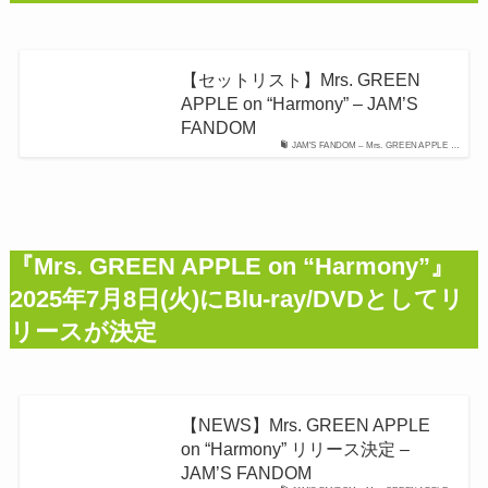
【セットリスト】Mrs. GREEN
APPLE on “Harmony” – JAM’S
FANDOM
JAM'S FANDOM – Mrs. GREEN APPLE …
『Mrs. GREEN APPLE on “Harmony”』
2025年7月8日(火)にBlu-ray/DVDとしてリ
リースが決定
【NEWS】Mrs. GREEN APPLE
on “Harmony” リリース決定 –
JAM’S FANDOM