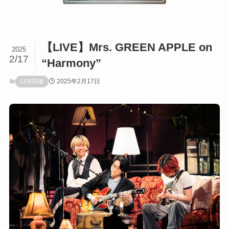
【LIVE】Mrs. GREEN APPLE on
2025
2/17
“Harmony”
2025年2月17日
LIVE関連