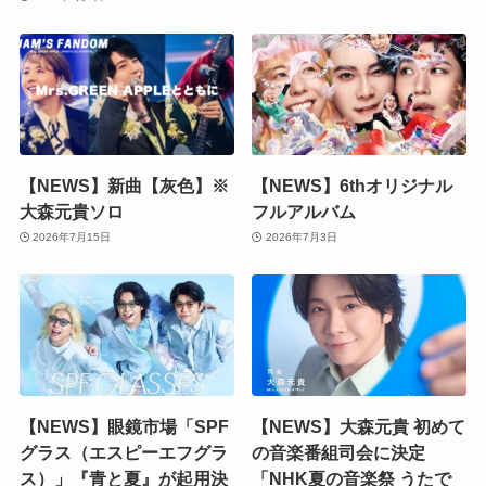
【NEWS】新曲【灰色】※
【NEWS】6thオリジナル
大森元貴ソロ
フルアルバム
2026年7月15日
2026年7月3日
【NEWS】眼鏡市場「SPF
【NEWS】大森元貴 初めて
グラス（エスピーエフグラ
の音楽番組司会に決定
ス）」『青と夏』が起用決
「NHK夏の音楽祭 うたで