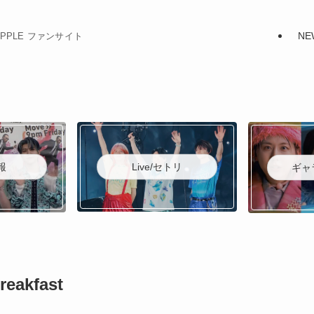
NE
N APPLE ファンサイト
Live/セトリ
報
ギャ
eakfast