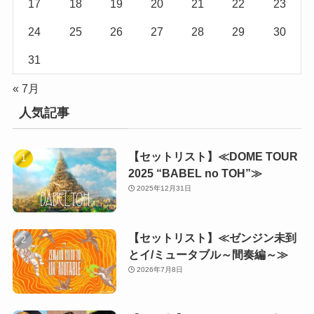
17
18
19
20
21
22
23
24
25
26
27
28
29
30
31
« 7月
人気記事
【セットリスト】≪DOME TOUR
2025 “BABEL no TOH”≫
2025年12月31日
【セットリスト】≪ゼンジン未到
とイ/ミュータブル～間奏編～≫
2026年7月8日