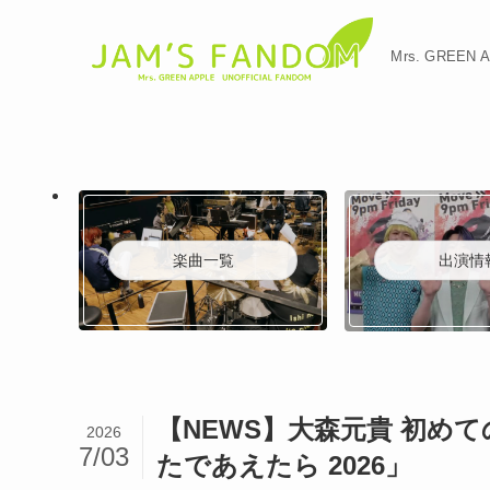
Mrs. GREE
楽曲一覧
出演情
【NEWS】大森元貴 初め
2026
7/03
たであえたら 2026」