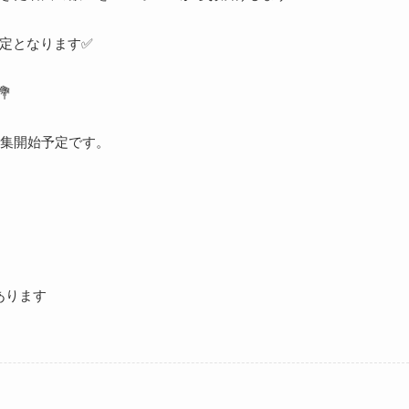
予定となります✅
💐
集開始予定です。
あります