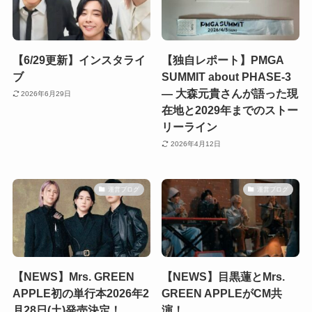
【6/29更新】インスタライ
【独自レポート】PMGA
ブ
SUMMIT about PHASE-3
— 大森元貴さんが語った現
2026年6月29日
在地と2029年までのストー
リーライン
2026年4月12日
運営ブログ
運営ブログ
【NEWS】Mrs. GREEN
【NEWS】目黒蓮とMrs.
APPLE初の単行本2026年2
GREEN APPLEがCM共
月28日(土)発売決定！
演！