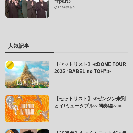
☆part3
2026年8月5日
人気記事
【セットリスト】≪DOME TOUR
2025 “BABEL no TOH”≫
【セットリスト】≪ゼンジン未到
とイ/ミュータブル～間奏編～≫