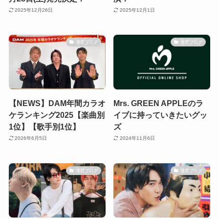
2025年12月26日
2025年12月1日
運営ブログ
運営ブログ
【NEWS】DAM年間カラオ
Mrs. GREEN APPLEのラ
ケランキング2025【楽曲別
イブに持っていきたいグッ
1位】【歌手別1位】
ズ
2026年6月5日
2024年11月6日
運営ブログ
運営ブログ