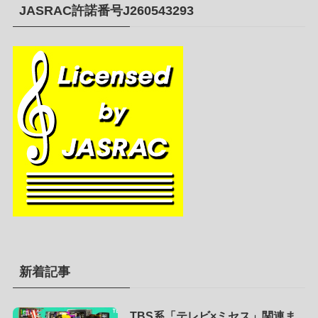
JASRAC許諾番号J260543293
新着記事
TBS系「テレビ×ミセス」関連ま