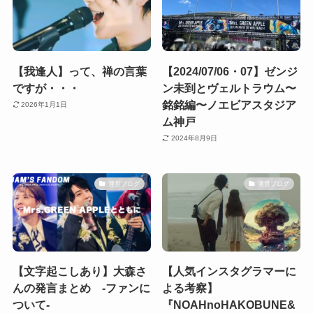
【我逢人】って、禅の言葉
【2024/07/06・07】ゼンジ
ですが・・・
ン未到とヴェルトラウム〜
銘銘編〜ノエビアスタジア
2026年1月1日
ム神戸
2024年8月9日
運営ブログ
運営ブログ
【文字起こしあり】大森さ
【人気インスタグラマーに
んの発言まとめ -ファンに
よる考察】
ついて-
『NOAHnoHAKOBUNE&