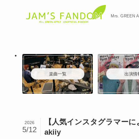
Mrs. GREE
楽曲一覧
出演情
【人気インスタグラマーによ
2026
5/12
akiiy