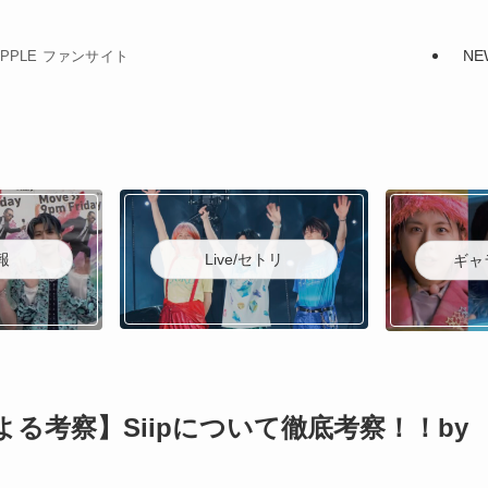
NE
N APPLE ファンサイト
Live/セトリ
報
ギャ
る考察】Siipについて徹底考察！！by