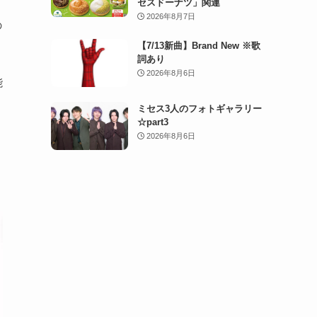
セスドーナツ」関連
2026年8月7日
の
【7/13新曲】Brand New ※歌
詞あり
こ
2026年8月6日
能
ミセス3人のフォトギャラリー
☆part3
2026年8月6日