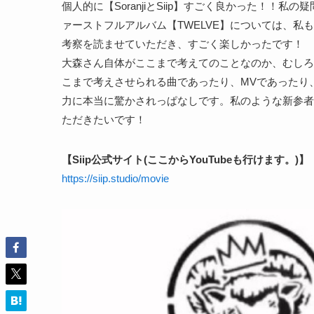
個人的に【SoranjiとSiip】すごく良かった！！私
ァーストフルアルバム【TWELVE】については、私も
考察を読ませていただき、すごく楽しかったです！
大森さん自体がここまで考えてのことなのか、むしろ
こまで考えさせられる曲であったり、MVであったり、
力に本当に驚かされっぱなしです。私のような新参者な
ただきたいです！
【Siip公式サイト(ここからYouTubeも行けます。)】
https://siip.studio/movie