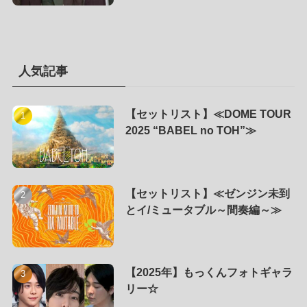
人気記事
【セットリスト】≪DOME TOUR
2025 “BABEL no TOH”≫
【セットリスト】≪ゼンジン未到
とイ/ミュータブル～間奏編～≫
【2025年】もっくんフォトギャラ
リー☆