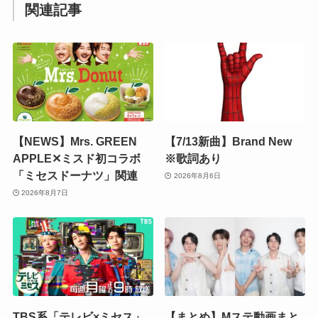
関連記事
【NEWS】Mrs. GREEN
【7/13新曲】Brand New
APPLE✕ミスド初コラボ
※歌詞あり
「ミセスドーナツ」関連
2026年8月6日
2026年8月7日
TBS系「テレビ×ミセス」
【まとめ】Mステ動画まと